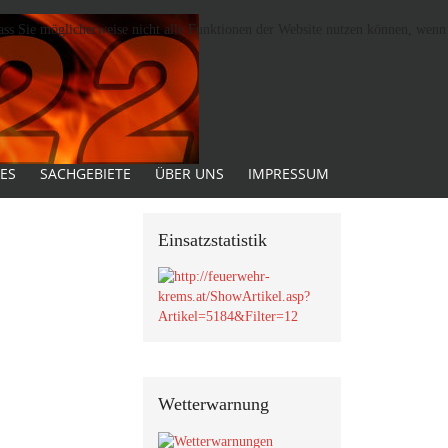
dass Sie möglicherweise nicht alle Funktionen der Website nutzen können, wenn
ES
SACHGEBIETE
ÜBER UNS
IMPRESSUM
Einsatzstatistik
Wetterwarnung