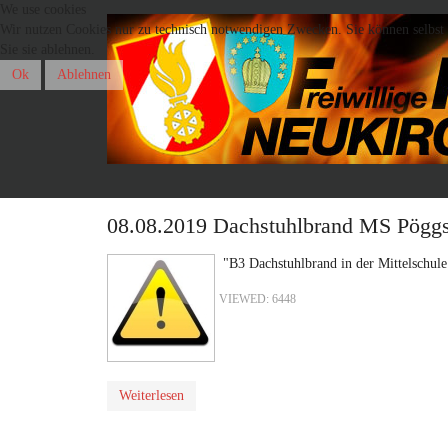
We use cookies
Wir nutzen Cookies nur zu technisch notwendigen Zwecken. Sie können selbst e
Sie sie ablehnen.
Ok
Ablehnen
08.08.2019 Dachstuhlbrand MS Pöggs
"B3 Dachstuhlbrand in der Mittelschule
VIEWED: 6448
Weiterlesen