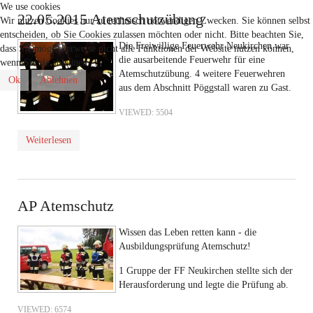
We use cookies
22.05.2015 Atemschutzübung
Wir nutzen Cookies nur zu technisch notwendigen Zwecken. Sie können selbst
entscheiden, ob Sie Cookies zulassen möchten oder nicht. Bitte beachten Sie,
Die Freiwillige Feuerwehr Neukirchen war
dass Sie möglicherweise nicht alle Funktionen der Website nutzen können,
die ausarbeitende Feuerwehr für eine
wenn Sie sie ablehnen.
Atemschutzübung. 4 weitere Feuerwehren
Ok
Ablehnen
aus dem Abschnitt Pöggstall waren zu Gast.
VIEWED: 5504
Weiterlesen
AP Atemschutz
Wissen das Leben retten kann - die
Ausbildungsprüfung Atemschutz!
1 Gruppe der FF Neukirchen stellte sich der
Herausforderung und legte die Prüfung ab.
VIEWED: 6574