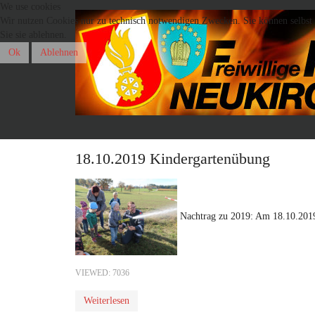
We use cookies
Wir nutzen Cookies nur zu technisch notwendigen Zwecken. Sie können selbst e
Sie sie ablehnen.
Ok
Ablehnen
18.10.2019 Kindergartenübung
Nachtrag zu 2019: Am 18.10.2019 
VIEWED: 7036
Weiterlesen