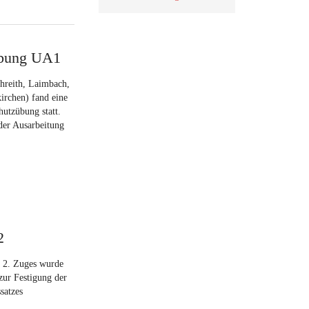
übung UA1
hreith, Laimbach,
irchen) fand eine
utzübung statt.
der Ausarbeitung
2
s 2. Zuges wurde
zur Festigung der
satzes