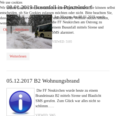
We use cookies
08.01.2019 Busunfall in Prinzelndorf
Wir nutzen Cookies nur zu technisch notwendigen Zwecken. Sie können selbst
entscheiden, ob Sie Cookies zulassen möchten oder nicht. Bitte beachten Sie,
Am Morgen des 08.01.2019 wurde
dass Sie möglicherweise nicht alle Funktionen der Website nutzen können,
die FF Neukirchen am Ostrong zu
wenn Sie sie ablehnen.
einem Busunfall mittels Sirene und
Ok
Ablehnen
SMS alarmiert.
VIEWED: 5195
Weiterlesen
05.12.2017 B2 Wohnungsbrand
Die FF Neukirchen wurde heute zu einem
Brandeinsatz B2 mittels Sirene und Blaulicht
SMS gerufen. Zum Glück war alles nicht so
schlimm......
VIEWED: 5065