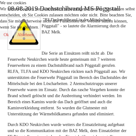
We use cookies
08.08.2019 Dachstuhlbrand MS Pöggstall
Wir nutzen Cookies nur zu technisch notwendigen Zwecken. Sie können selbst
entscheiden, ob Sie Cookies zulassen möchten oder nicht. Bitte beachten Sie,
"B3 Dachstuhlbrand in der Mittelschule
dass Sie möglicherweise nicht alle Funktionen der Website nutzen können,
Pöggstall" - so lautete die Alarmierung durch die
wenn Sie sie ablehnen.
BAZ Melk.
Ok
Ablehnen
Die Serie an Einsätzen reißt nicht ab. Die
Feuerwehr Neukirchen wurde heute gemeinsam mit 7 weiteren
Feuerwehren zu einem Dachstuhlbrand nach Pöggstall gerufen.
RLFA, TLFA und KDO Neukirchen rückten nach Pöggstall aus. Wir
unterstützten die Feuerwehr Pöggstall im Bereich des Dachstuhles der
Mittelschule bei den Löscharbeiten. 2 Atemschutztrupps unserer
Feuerwehr waren im Einsatz. Durch das rasche Vorgehen konnte der
Brand schnell gelöscht und die Ausbreitung verhindert werden. Im
Bereich eines Kamins wurde das Dach geöffnet und auch die
Kaminverkleidung entfernt. So wurden die Glutnester mit
Unterstützung der Wärmebildkamera gefunden und eliminiert.
Durch KDO Neukirchen wurde weiters die Einsatzleitung aufgebaut
und so die Kommunikation mit der BAZ Melk, dem Einsatzleiter der