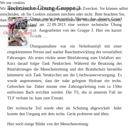
We use cookies
Technische Übung Gruppe 3
Wir nutzen Cookies nur zu technisch notwendigen Zwecken. Sie können selbst
entscheiden, ob Sie Cookies zulassen möchten oder nicht. Bitte beachten Sie,
Übung macht bekanntlich Meister. Aus diesem Grund
dass Sie möglicherweise nicht alle Funktionen der Website nutzen können,
fand am 22.09.2013 eine weitere technische Übung
wenn Sie sie ablehnen.
statt. Ausgearbeitet von der Gruppe 3. Hier ein kurzer
Ok
Ablehnen
Bericht ....
Übungsannahme war ein Verkehsunfall mit einer
eingeklemmten Person und starker Rauchentwicklung des verunfallten
Fahrzeuges. Als erstes rückte unser Rüstfahrzeug zum Unfallort aus.
Kurz darauf folgte Tank Neukirchen. Während die Besatzung des
Rüstfahrzeuges die Menschenrettung und den Brandschutz herstellte
kümmerte sich Tank Neukirchen um die Löschwasserversorgung. Es
wurde angenommen, dass der nahe gelegene Hydrant ein techn.
Gebrechen hat. Daher musste eine Zubringerleitung vom ca 150m
entfernten Bach errichtet werden. Die TS, die in unserem Fall im
TLF verbaut ist, kam zum Einsatz.
Der technische Teil wurde eher als Schulung abgewickelt. Jeder
konnte den Umgang mit dem techn. Gerät probieren und üben.
Hier noch einige Bilder von der Menschenrettung: