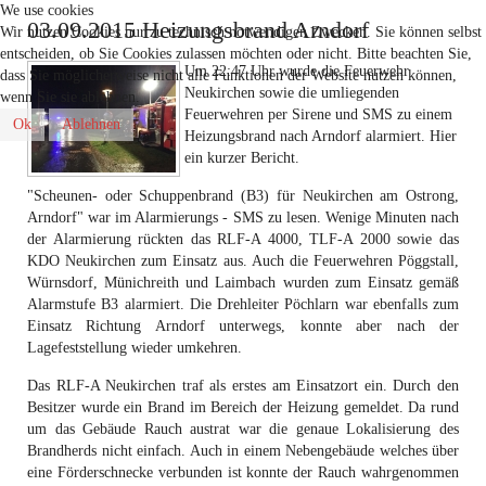
We use cookies
03.09.2015 Heizungsbrand Arndorf
Wir nutzen Cookies nur zu technisch notwendigen Zwecken. Sie können selbst
entscheiden, ob Sie Cookies zulassen möchten oder nicht. Bitte beachten Sie,
Um 22:47 Uhr wurde die Feuerwehr
dass Sie möglicherweise nicht alle Funktionen der Website nutzen können,
Neukirchen sowie die umliegenden
wenn Sie sie ablehnen.
Feuerwehren per Sirene und SMS zu einem
Ok
Ablehnen
Heizungsbrand nach Arndorf alarmiert. Hier
ein kurzer Bericht.
"Scheunen- oder Schuppenbrand (B3) für Neukirchen am Ostrong,
Arndorf" war im Alarmierungs - SMS zu lesen. Wenige Minuten nach
der Alarmierung rückten das RLF-A 4000, TLF-A 2000 sowie das
KDO Neukirchen zum Einsatz aus. Auch die Feuerwehren Pöggstall,
Würnsdorf, Münichreith und Laimbach wurden zum Einsatz gemäß
Alarmstufe B3 alarmiert. Die Drehleiter Pöchlarn war ebenfalls zum
Einsatz Richtung Arndorf unterwegs, konnte aber nach der
Lagefeststellung wieder umkehren.
Das RLF-A Neukirchen traf als erstes am Einsatzort ein. Durch den
Besitzer wurde ein Brand im Bereich der Heizung gemeldet. Da rund
um das Gebäude Rauch austrat war die genaue Lokalisierung des
Brandherds nicht einfach. Auch in einem Nebengebäude welches über
eine Förderschnecke verbunden ist konnte der Rauch wahrgenommen