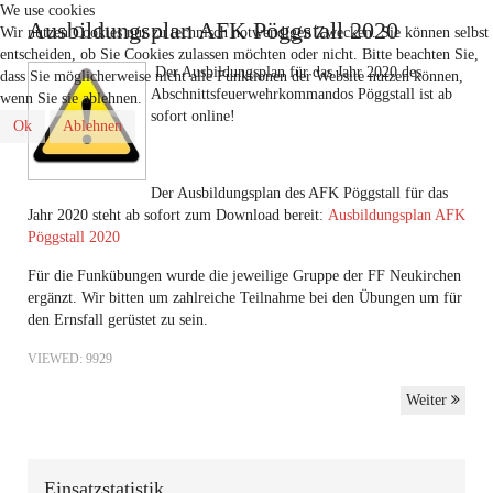
We use cookies
Ausbildungsplan AFK Pöggstall 2020
Wir nutzen Cookies nur zu technisch notwendigen Zwecken. Sie können selbst
entscheiden, ob Sie Cookies zulassen möchten oder nicht. Bitte beachten Sie,
Der Ausbildungsplan für das Jahr 2020 des
dass Sie möglicherweise nicht alle Funktionen der Website nutzen können,
Abschnittsfeuerwehrkommandos Pöggstall ist ab
wenn Sie sie ablehnen.
sofort online!
Ok
Ablehnen
Der Ausbildungsplan des AFK Pöggstall für das
Jahr 2020 steht ab sofort zum Download bereit:
Ausbildungsplan AFK
Pöggstall 2020
Für die Funkübungen wurde die jeweilige Gruppe der FF Neukirchen
ergänzt. Wir bitten um zahlreiche Teilnahme bei den Übungen um für
den Ernsfall gerüstet zu sein.
VIEWED: 9929
Weiter
Einsatzstatistik