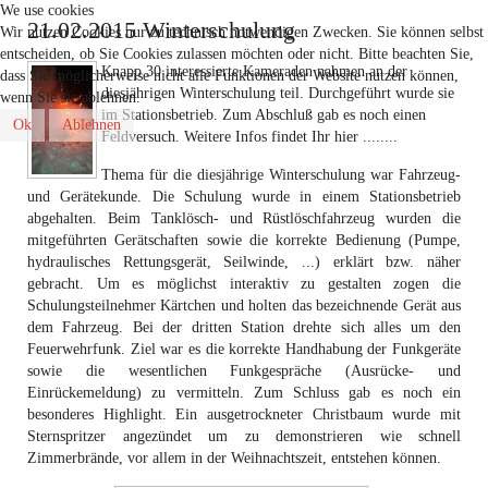
We use cookies
21.02.2015 Winterschulung
Wir nutzen Cookies nur zu technisch notwendigen Zwecken. Sie können selbst
entscheiden, ob Sie Cookies zulassen möchten oder nicht. Bitte beachten Sie,
Knapp 30 interessierte Kameraden nahmen an der
dass Sie möglicherweise nicht alle Funktionen der Website nutzen können,
diesjährigen Winterschulung teil. Durchgeführt wurde sie
wenn Sie sie ablehnen.
im Stationsbetrieb. Zum Abschluß gab es noch einen
Ok
Ablehnen
Feldversuch. Weitere Infos findet Ihr hier ........
Thema für die diesjährige Winterschulung war Fahrzeug-
und Gerätekunde. Die Schulung wurde in einem Stationsbetrieb
abgehalten. Beim Tanklösch- und Rüstlöschfahrzeug wurden die
mitgeführten Gerätschaften sowie die korrekte Bedienung (Pumpe,
hydraulisches Rettungsgerät, Seilwinde, ...) erklärt bzw. näher
gebracht. Um es möglichst interaktiv zu gestalten zogen die
Schulungsteilnehmer Kärtchen und holten das bezeichnende Gerät aus
dem Fahrzeug. Bei der dritten Station drehte sich alles um den
Feuerwehrfunk. Ziel war es die korrekte Handhabung der Funkgeräte
sowie die wesentlichen Funkgespräche (Ausrücke- und
Einrückemeldung) zu vermitteln. Zum Schluss gab es noch ein
besonderes Highlight. Ein ausgetrockneter Christbaum wurde mit
Sternspritzer angezündet um zu demonstrieren wie schnell
Zimmerbrände, vor allem in der Weihnachtszeit, entstehen können.