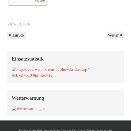
VIEWED: 4916
Zurück
Weiter
Einsatzstatistik
Wetterwarnung
Designed by
Web Design Sinci
Powered by
Warp Theme Framework