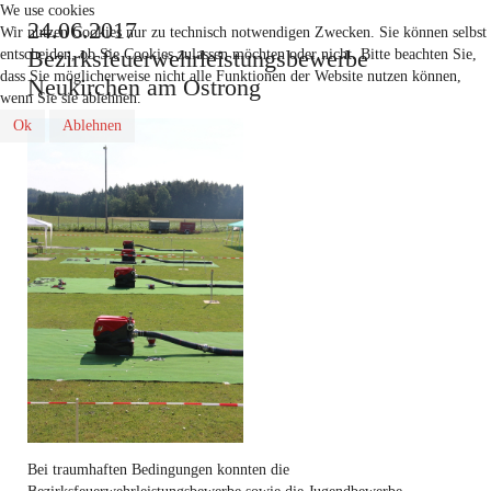
We use cookies
24.06.2017
Wir nutzen Cookies nur zu technisch notwendigen Zwecken. Sie können selbst
Bezirksfeuerwehrleistungsbewerbe
entscheiden, ob Sie Cookies zulassen möchten oder nicht. Bitte beachten Sie,
dass Sie möglicherweise nicht alle Funktionen der Website nutzen können,
Neukirchen am Ostrong
wenn Sie sie ablehnen.
Ok
Ablehnen
Bei traumhaften Bedingungen konnten die